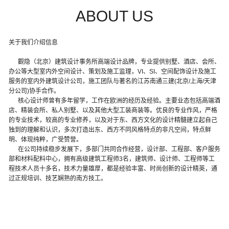
Space
ABOUT US
Fronter
关于我们介绍信息
觀隐（北京）建筑设计事务所高端设计品牌，专业提供别墅、酒店、会所、
Figure
办公等大型室内外空间设计、策划及施工监理，VI、SI、空间配饰设计及施工
服务的室内外建筑设计公司，施工团队与著名的江苏南通三建(北京/上海/天津
分公司)协手合作。
About
核心设计师曾有多年留学，工作在欧洲的经历及经验。主要业态包括高端酒
店、精装会所、私人别墅、以及其他大型工装商装等。优良的专业作风，严格
Parnter
的专业技术，较高的专业修养，以及对于东、西方文化的设计精髓建立起自己
独到的理解和认识，多次打造出东、西方不同风格特点的非凡空间，特点鲜
明、体现纯粹，广受赞誉。
在公司持续稳步发展下，多部门共同合作经营，设计部、工程部、客户服务
部和材料配料中心，拥有高级建筑工程师3名，建筑师、设计师、工程师等工
程技术人员十多名，技术力量雄厚，都是经验丰富、时尚创新的设计精英，通
过正规培训、技艺娴熟的南方技工。