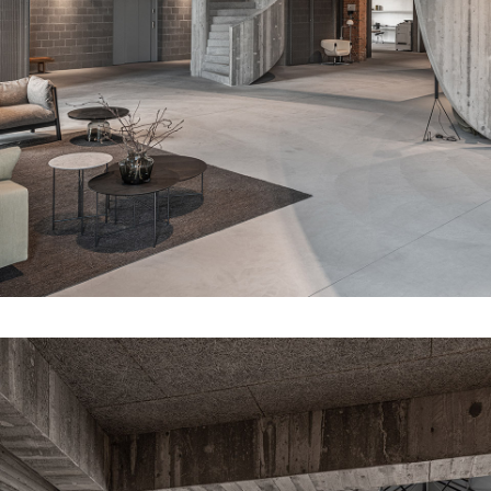
Fronter
Figure
About
Parnter