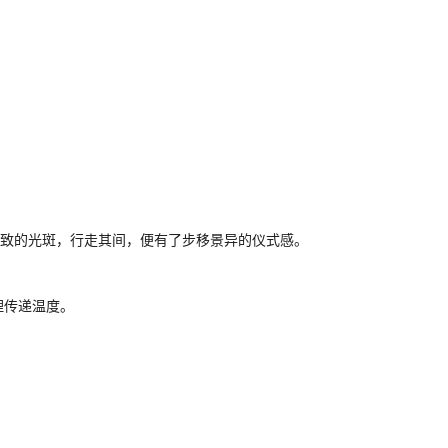
有致的光斑，行走其间，便有了步移景异的仪式感。
理传递温度。