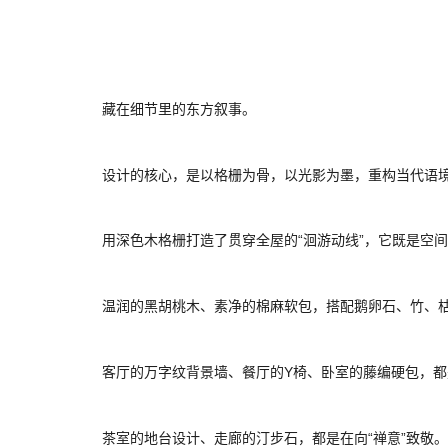
藏在细节里的东方叙事。
设计的核心，是以格栅为骨，以光影为墨，重构当代语
用深色木格栅打造了贯穿全屋的“洄游动线”，它既是空
温润的黑胡桃木、素净的棉麻软包，搭配鹅卵石、竹、
客厅的万字纹背景墙、餐厅的Y椅、卧室的藤编硬包，
茶室的地台设计、走廊的汀步石，都是在向“禅意”致敬。