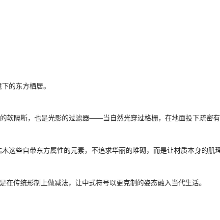
境下的东方栖居。
间的软隔断，也是光影的过滤器——当自然光穿过格栅，在地面投下疏密
枯木这些自带东方属性的元素，不追求华丽的堆砌，而是让材质本身的肌
都是在传统形制上做减法，让中式符号以更克制的姿态融入当代生活。