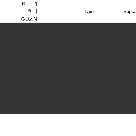
Type
Sapc